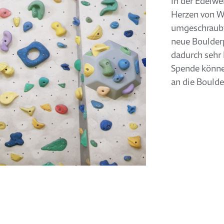
In der Edelwe
Herzen von Wi
umgeschraubt.
neue Boulder
dadurch sehr 
Spende können
an die Bould